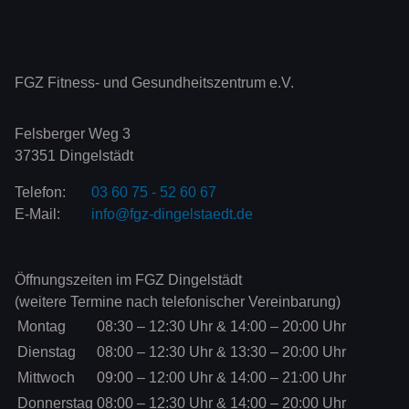
FGZ Fitness- und Gesundheitszentrum e.V.
Felsberger Weg 3
37351 Dingelstädt
Telefon:
03 60 75 - 52 60 67
E-Mail:
info@fgz-dingelstaedt.de
Öffnungszeiten im FGZ Dingelstädt
(weitere Termine nach telefonischer Vereinbarung)
Mo
ntag
08:30
–
12:30
Uhr
&
14:00
–
20:00
Uhr
Di
enstag
08:00
–
12:30
Uhr
&
13:30
–
20:00
Uhr
Mi
ttwoch
09:00
–
12:00
Uhr
&
14:00
–
21:00
Uhr
Do
nnerstag
08:00
–
12:30
Uhr
&
14:00
–
20:00
Uhr